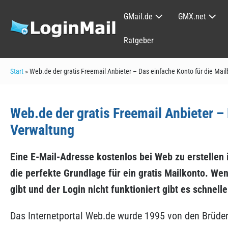
Zum
GMail.de
GMX.net
Inhalt
springen
Ratgeber
Start
»
Web.de der gratis Freemail Anbieter – Das einfache Konto für die Mai
Web.de der gratis Freemail Anbieter –
Verwaltung
Eine E-Mail-Adresse kostenlos bei Web zu erstellen i
die perfekte Grundlage für ein gratis Mailkonto. W
gibt und der Login nicht funktioniert gibt es schnelle
Das Internetportal Web.de wurde 1995 von den Brüde