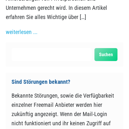
Unternehmen gerecht wird. In diesem Artikel
erfahren Sie alles Wichtige über […]
1&1
weiterlesen ...
Webmailer
und
Suchen
Suchen
das
professionelle
E-
Sind Störungen bekannt?
Mail
Bekannte Störungen, sowie die Verfügbarkeit
Postfach
einzelner Freemail Anbieter werden hier
von
zukünftig angezeigt. Wenn der Mail-Login
IONOS
nicht funktioniert und ihr keinen Zugriff auf